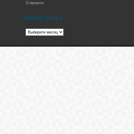
О проекте
Архив статей
Архив
статей