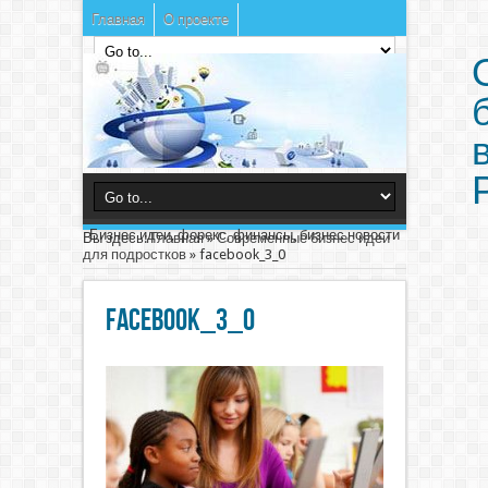
Главная
О проекте
Бизнес идеи, форекс, финансы, бизнес новости
Вы здесь:
Главная
»
Современные бизнес идеи
для подростков
»
facebook_3_0
facebook_3_0