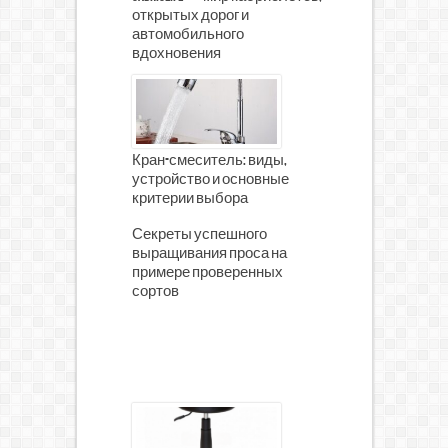
открытых дорог и
автомобильного
вдохновения
Кран-смеситель: виды,
устройство и основные
критерии выбора
Секреты успешного
выращивания проса на
примере проверенных
сортов