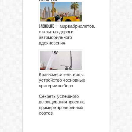
качества
CabrioLife — мир кабриолетов,
открытых дорог и
автомобильного
вдохновения
Кран-смеситель: виды,
устройство и основные
критерии выбора
Секреты успешного
выращивания проса на
примере проверенных
сортов