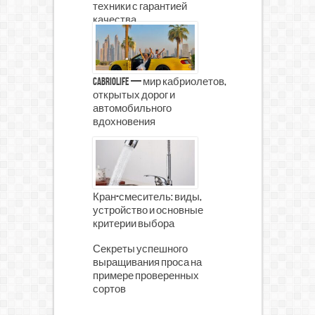
техники с гарантией
качества
CabrioLife — мир кабриолетов,
открытых дорог и
автомобильного
вдохновения
Кран-смеситель: виды,
устройство и основные
критерии выбора
Секреты успешного
выращивания проса на
примере проверенных
сортов