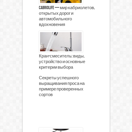
CabrioLife — мир кабриолетов,
открытых дорог и
автомобильного
вдохновения
Кран-смеситель: виды,
устройство и основные
критерии выбора
Секреты успешного
выращивания проса на
примере проверенных
сортов