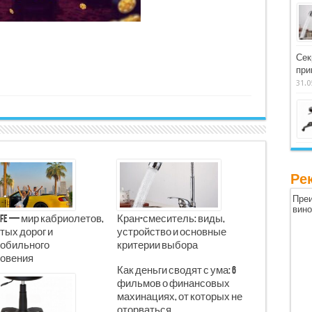
Сек
при
31.0
Ре
Преи
вин
Life — мир кабриолетов,
Кран-смеситель: виды,
тых дорог и
устройство и основные
обильного
критерии выбора
овения
Как деньги сводят с ума: 6
фильмов о финансовых
махинациях, от которых не
оторваться