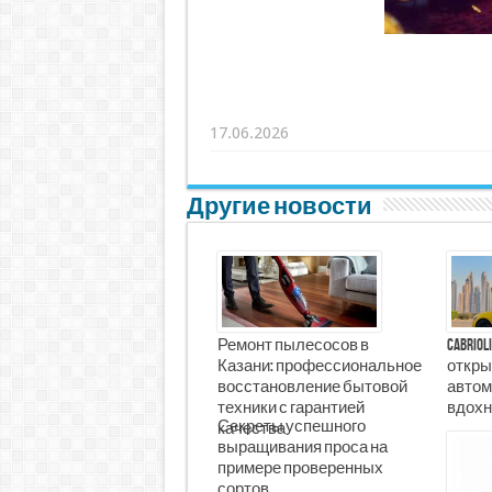
17.06.2026
Другие новости
Ремонт пылесосов в
Cabrio
Казани: профессиональное
откры
восстановление бытовой
автом
техники с гарантией
вдохн
Секреты успешного
качества
выращивания проса на
примере проверенных
сортов