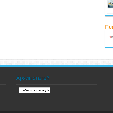
Пои
Архив статей
Архив
статей