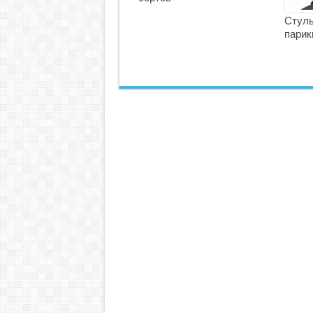
Стуль
парик