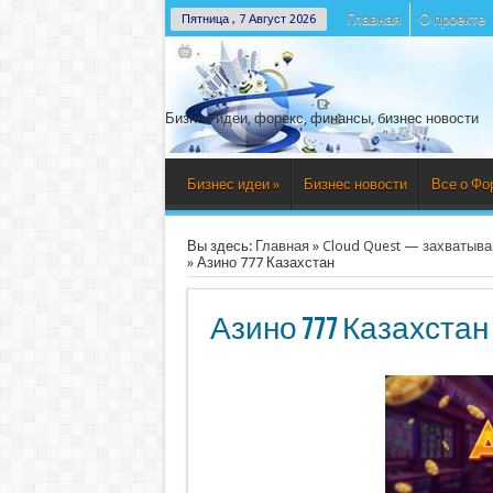
Главная
О проекте
Пятница , 7 Август 2026
Бизнес идеи, форекс, финансы, бизнес новости
Бизнес идеи
»
Бизнес новости
Все о Фо
Вы здесь:
Главная
»
Cloud Quest — захватыв
»
Азино 777 Казахстан
Азино 777 Казахстан