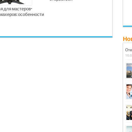
я для мастеров-
махеров: особенности
Но
Оте
10.0