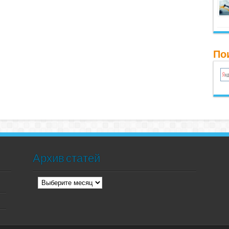
Пои
Архив статей
Архив
статей