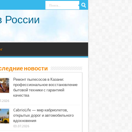
в России
нг
следние новости
Ремонт пылесосов в Казани:
профессиональное восстановление
бытовой техники с гарантией
качества
7.2026
CabrioLife — мир кабриолетов,
открытых дорог и автомобильного
вдохновения
03.07.2026