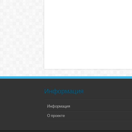
Информация
Информация
О проекте