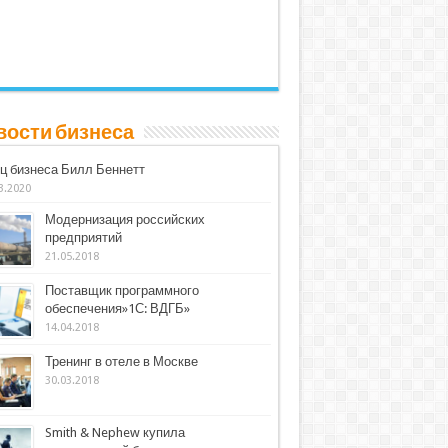
вости бизнеса
ц бизнеса Билл Беннетт
3.2020
Модернизация российских
предприятий
21.05.2018
Поставщик программного
обеспечения»1С: ВДГБ»
14.04.2018
Тренинг в отеле в Москве
30.03.2018
Smith & Nephew купила