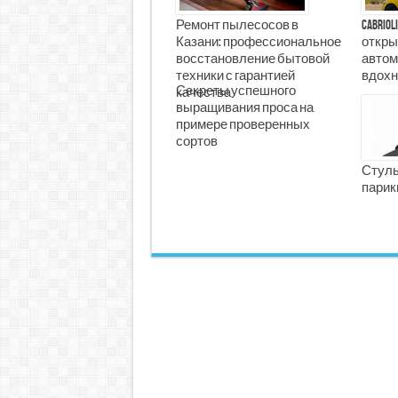
Ремонт пылесосов в
Cabrio
Казани: профессиональное
откры
восстановление бытовой
автом
техники с гарантией
вдохн
Секреты успешного
качества
выращивания проса на
примере проверенных
сортов
Стуль
парик