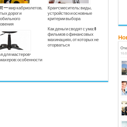
Life — мир кабриолетов,
Кран-смеситель: виды,
тых дорог и
устройство и основные
обильного
критерии выбора
овения
Как деньги сводят с ума: 6
фильмов о финансовых
Но
махинациях, от которых не
оторваться
Оте
10.0
я для мастеров-
махеров: особенности