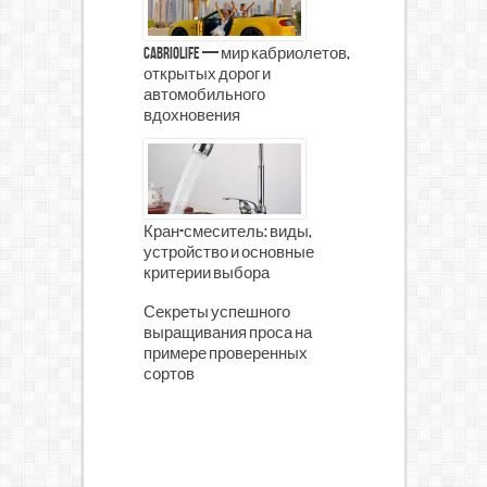
CabrioLife — мир кабриолетов,
открытых дорог и
автомобильного
вдохновения
Кран-смеситель: виды,
устройство и основные
критерии выбора
Секреты успешного
выращивания проса на
примере проверенных
сортов