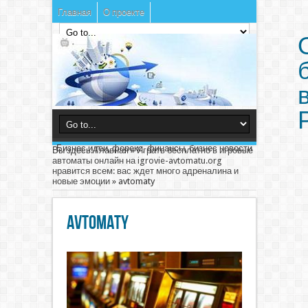
Главная
О проекте
Бизнес идеи, форекс, финансы, бизнес новости
Вы здесь:
Главная
»
Играть бесплатно в игровые
автоматы онлайн на igrovie-avtomatu.org
нравится всем: вас ждет много адреналина и
новые эмоции
»
avtomaty
avtomaty