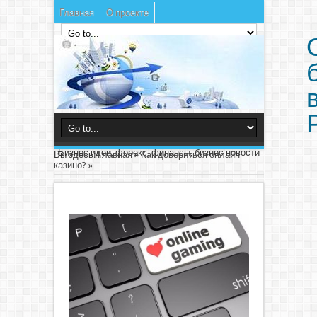
Главная
О проекте
Бизнес идеи, форекс, финансы, бизнес новости
Вы здесь:
Главная
»
Как довериться онлайн
казино?
»