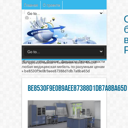
Главная
О проекте
Бизнес идеи, форекс, финансы, бизнес новости
Вы здесь:
Главная
»
Компания Medic-Mebel -
любая медицинская мебель по разумным ценам
»
be8530f9e0b9aee87388d1db7a8ba65d
be8530f9e0b9aee87388d1db7a8ba65d