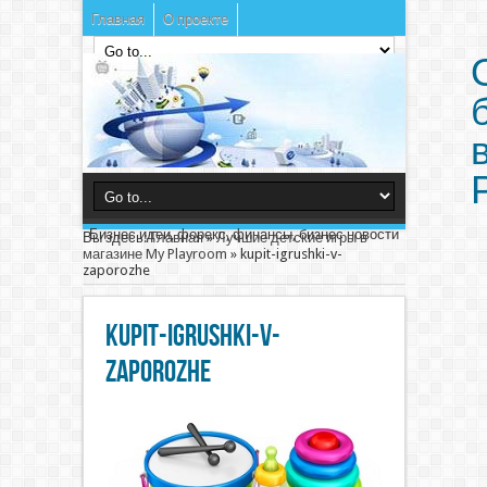
Главная
О проекте
Бизнес идеи, форекс, финансы, бизнес новости
Вы здесь:
Главная
»
Лучшие детские игры в
магазине My Playroom
»
kupit-igrushki-v-
zaporozhe
kupit-igrushki-v-
zaporozhe