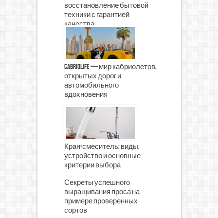
восстановление бытовой
техники с гарантией
качества
CabrioLife — мир кабриолетов,
открытых дорог и
автомобильного
вдохновения
Кран-смеситель: виды,
устройство и основные
критерии выбора
Секреты успешного
выращивания проса на
примере проверенных
сортов