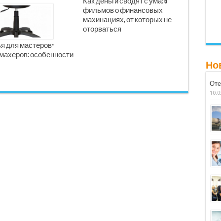
Как деньги сводят с ума: 6
фильмов о финансовых
махинациях, от которых не
оторваться
я для мастеров-
махеров: особенности
Но
Оте
10.0