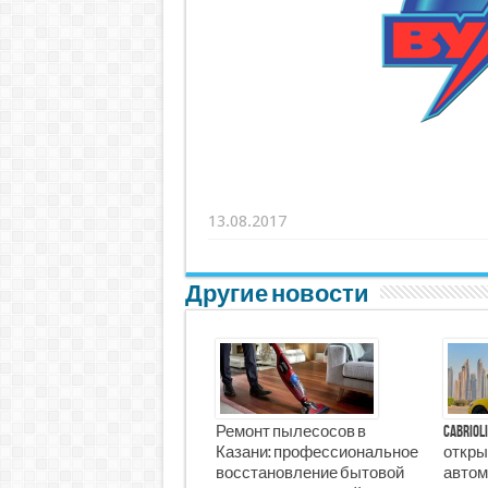
13.08.2017
Другие новости
Ремонт пылесосов в
Cabrio
Казани: профессиональное
откры
восстановление бытовой
автом