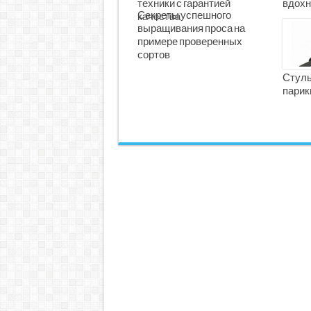
техники с гарантией
вдохн
Секреты успешного
качества
выращивания проса на
примере проверенных
сортов
Стуль
парик