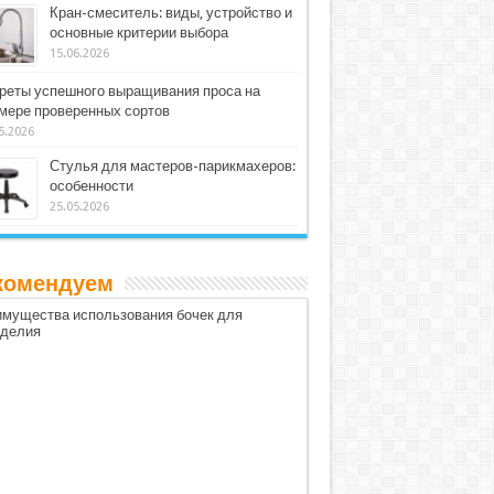
Кран-смеситель: виды, устройство и
основные критерии выбора
15.06.2026
реты успешного выращивания проса на
мере проверенных сортов
5.2026
Стулья для мастеров-парикмахеров:
особенности
25.05.2026
комендуем
мущества использования бочек для
оделия