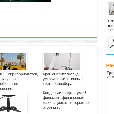
Сек
при
31.0
Ре
Преи
Life — мир кабриолетов,
Кран-смеситель: виды,
вин
тых дорог и
устройство и основные
обильного
критерии выбора
овения
Как деньги сводят с ума: 6
фильмов о финансовых
махинациях, от которых не
оторваться