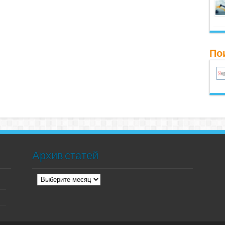
Пои
Архив статей
Архив
статей