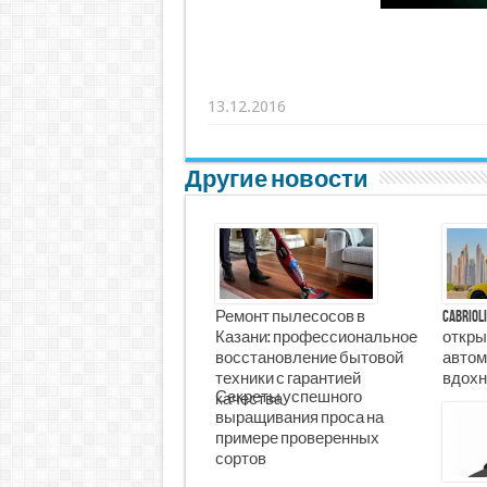
13.12.2016
Другие новости
Ремонт пылесосов в
Cabrio
Казани: профессиональное
откры
восстановление бытовой
автом
техники с гарантией
вдохн
Секреты успешного
качества
выращивания проса на
примере проверенных
сортов