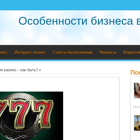
Особенности бизнеса 
рекс
Интернет бизнес
Советы бизнесменам
Финансы
Маркети
 казино – как быть?
»
По
24.0