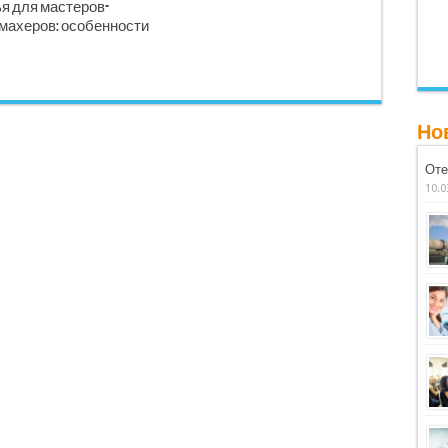
я для мастеров-
махеров: особенности
Но
Оте
10.0