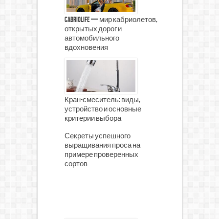
CabrioLife — мир кабриолетов,
открытых дорог и
автомобильного
вдохновения
Кран-смеситель: виды,
устройство и основные
критерии выбора
Секреты успешного
выращивания проса на
примере проверенных
сортов