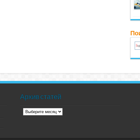
Пои
Архив статей
Архив
статей