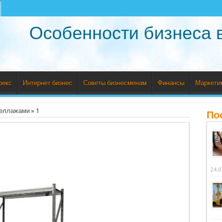
Особенности бизнеса 
рекс
Интернет бизнес
Советы бизнесменам
Финансы
Маркети
теллажами
»
1
По
24.0