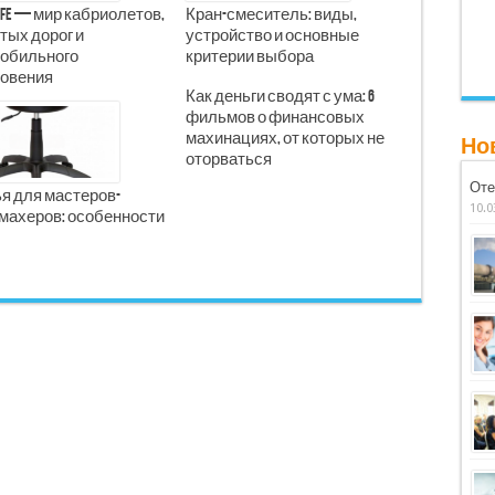
Life — мир кабриолетов,
Кран-смеситель: виды,
тых дорог и
устройство и основные
обильного
критерии выбора
овения
Как деньги сводят с ума: 6
фильмов о финансовых
махинациях, от которых не
Но
оторваться
Оте
я для мастеров-
10.0
махеров: особенности