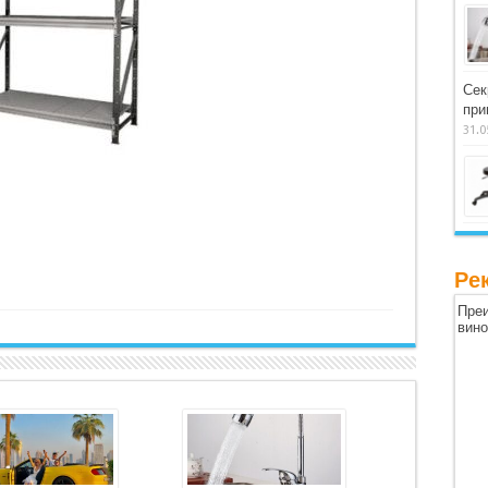
Сек
при
31.0
Ре
Преи
вин