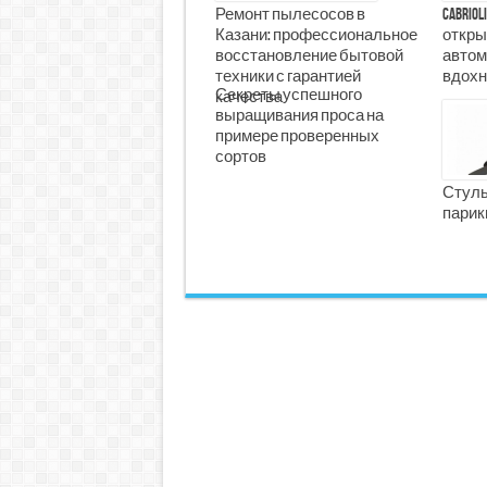
Ремонт пылесосов в
Cabrio
Казани: профессиональное
откры
восстановление бытовой
автом
техники с гарантией
вдохн
Секреты успешного
качества
выращивания проса на
примере проверенных
сортов
Стуль
парик