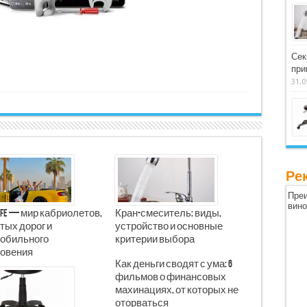
Сек
при
31.0
Ре
Преи
вин
Life — мир кабриолетов,
Кран-смеситель: виды,
тых дорог и
устройство и основные
обильного
критерии выбора
овения
Как деньги сводят с ума: 6
фильмов о финансовых
махинациях, от которых не
оторваться