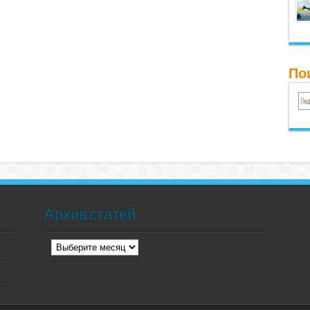
Пои
Архив статей
Архив
статей