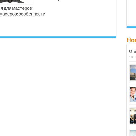
я для мастеров-
махеров: особенности
Но
Оте
10.0