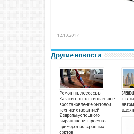
12.10.2017
Другие новости
Ремонт пылесосов в
Cabrio
Казани: профессиональное
откры
восстановление бытовой
автом
техники с гарантией
вдохн
Секреты успешного
качества
выращивания проса на
примере проверенных
сортов