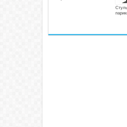
Стуль
парик