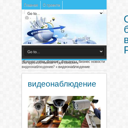
Главная
О проекте
Бизнес идеи, форекс, финансы, бизнес новости
Вы здесь:
Главная
»
Где заказать
видеонаблюдение?
»
видеонаблюдение
видеонаблюдение