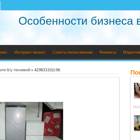
Особенности бизнеса 
рекс
Интернет бизнес
Советы бизнесменам
Финансы
Маркети
вля б/у техникой
»
429833202c96
По
24.0