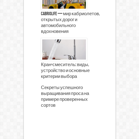
CabrioLife — мир кабриолетов,
открытых дорог и
автомобильного
вдохновения
Кран-смеситель: виды,
устройство и основные
критерии выбора
Секреты успешного
выращивания проса на
примере проверенных
сортов