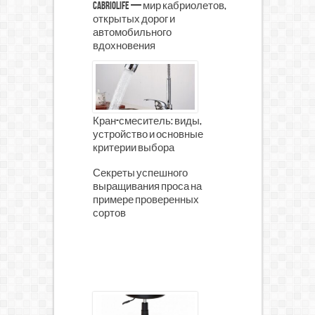
CabrioLife — мир кабриолетов,
открытых дорог и
автомобильного
вдохновения
Кран-смеситель: виды,
устройство и основные
критерии выбора
Секреты успешного
выращивания проса на
примере проверенных
сортов