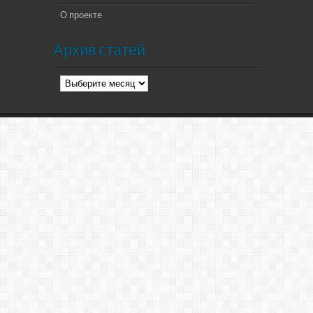
О проекте
Архив статей
Архив
статей