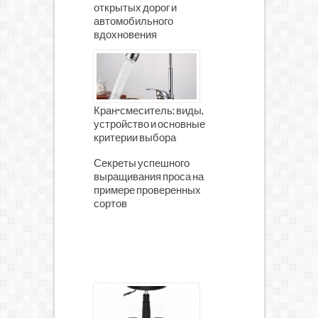
открытых дорог и
автомобильного
вдохновения
Кран-смеситель: виды,
устройство и основные
критерии выбора
Секреты успешного
выращивания проса на
примере проверенных
сортов