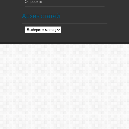
О проекте
Архив статей
Архив
статей