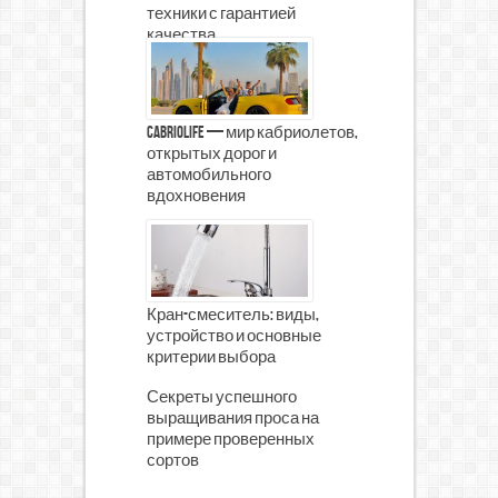
техники с гарантией
качества
CabrioLife — мир кабриолетов,
открытых дорог и
автомобильного
вдохновения
Кран-смеситель: виды,
устройство и основные
критерии выбора
Секреты успешного
выращивания проса на
примере проверенных
сортов