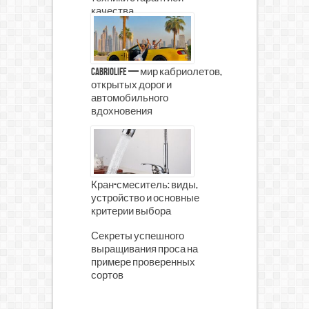
качества
CabrioLife — мир кабриолетов,
открытых дорог и
автомобильного
вдохновения
Кран-смеситель: виды,
устройство и основные
критерии выбора
Секреты успешного
выращивания проса на
примере проверенных
сортов