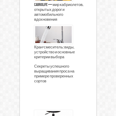
CabrioLife — мир кабриолетов,
открытых дорог и
автомобильного
вдохновения
Кран-смеситель: виды,
устройство и основные
критерии выбора
Секреты успешного
выращивания проса на
примере проверенных
сортов