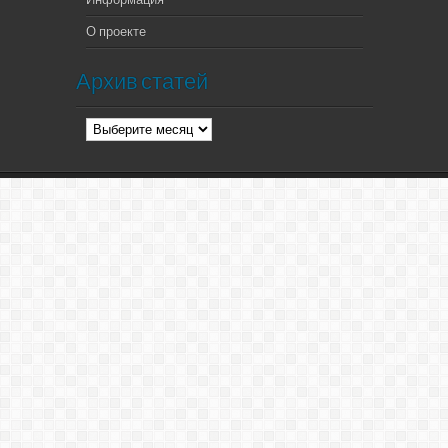
О проекте
Архив статей
Архив
статей