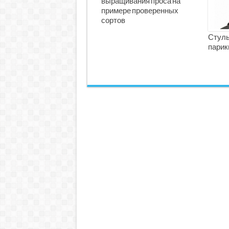
выращивания проса на
примере проверенных
сортов
Стуль
парик