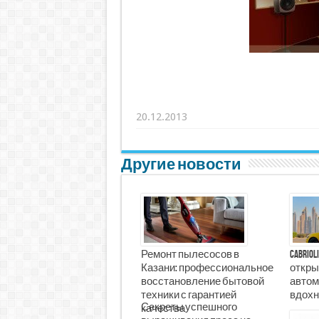
20.12.2013
Другие новости
Ремонт пылесосов в
Cabrio
Казани: профессиональное
откры
восстановление бытовой
автом
техники с гарантией
вдохн
Секреты успешного
качества