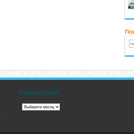
Пои
Архив статей
Архив
статей