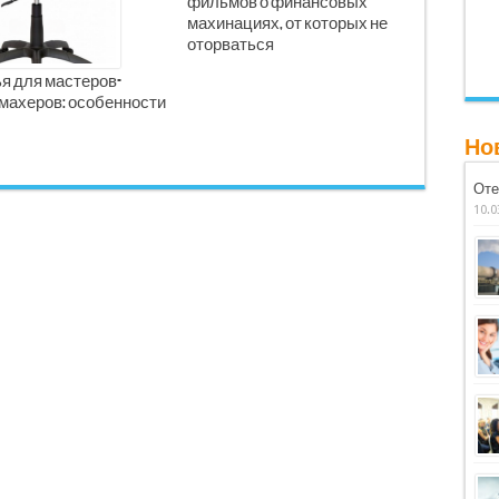
фильмов о финансовых
махинациях, от которых не
оторваться
я для мастеров-
махеров: особенности
Но
Оте
10.0