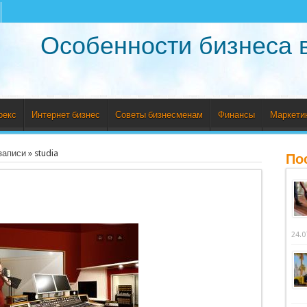
Особенности бизнеса 
рекс
Интернет бизнес
Советы бизнесменам
Финансы
Маркети
записи
»
studia
По
24.0