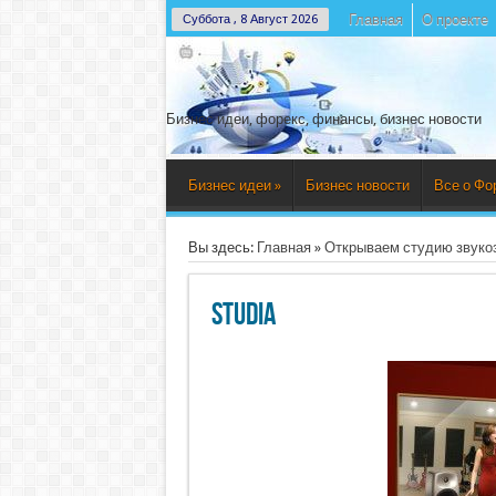
Главная
О проекте
Суббота , 8 Август 2026
Бизнес идеи, форекс, финансы, бизнес новости
Бизнес идеи
»
Бизнес новости
Все о Фо
Вы здесь:
Главная
»
Открываем студию звуко
studia