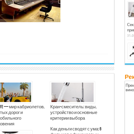
Сек
при
31.0
Ре
Преи
вин
Life — мир кабриолетов,
Кран-смеситель: виды,
тых дорог и
устройство и основные
обильного
критерии выбора
овения
Как деньги сводят с ума: 6