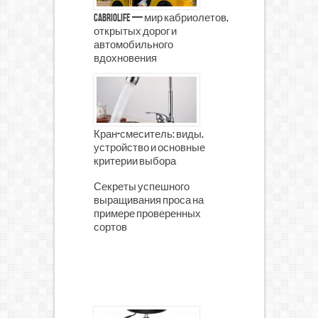
CabrioLife — мир кабриолетов,
открытых дорог и
автомобильного
вдохновения
Кран-смеситель: виды,
устройство и основные
критерии выбора
Секреты успешного
выращивания проса на
примере проверенных
сортов