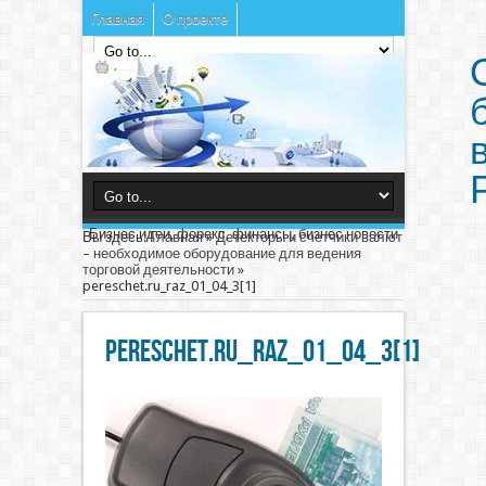
Главная
О проекте
Бизнес идеи, форекс, финансы, бизнес новости
Вы здесь:
Главная
»
Детекторы и счетчики валют
– необходимое оборудование для ведения
торговой деятельности
»
pereschet.ru_raz_01_04_3[1]
pereschet.ru_raz_01_04_3[1]