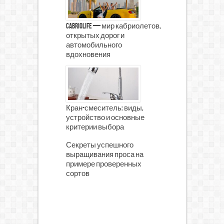
CabrioLife — мир кабриолетов,
открытых дорог и
автомобильного
вдохновения
Кран-смеситель: виды,
устройство и основные
критерии выбора
Секреты успешного
выращивания проса на
примере проверенных
сортов