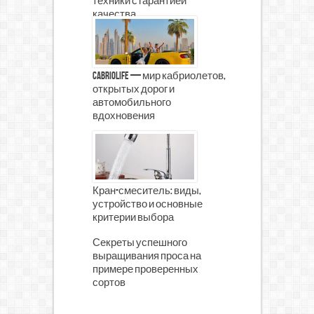
техники с гарантией
качества
CabrioLife — мир кабриолетов,
открытых дорог и
автомобильного
вдохновения
Кран-смеситель: виды,
устройство и основные
критерии выбора
Секреты успешного
выращивания проса на
примере проверенных
сортов