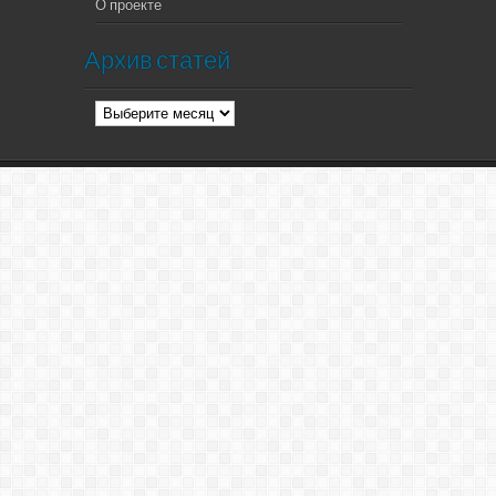
О проекте
Архив статей
Архив
статей