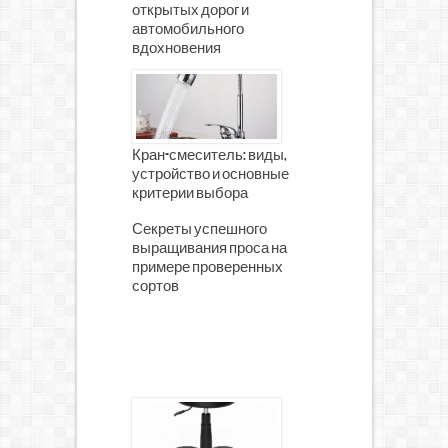
открытых дорог и
автомобильного
вдохновения
Кран-смеситель: виды,
устройство и основные
критерии выбора
Секреты успешного
выращивания проса на
примере проверенных
сортов