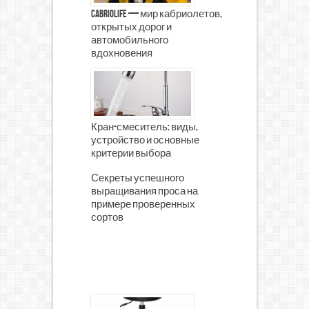
CabrioLife — мир кабриолетов,
открытых дорог и
автомобильного
вдохновения
Кран-смеситель: виды,
устройство и основные
критерии выбора
Секреты успешного
выращивания проса на
примере проверенных
сортов