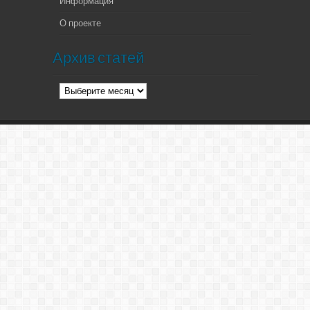
Информация
О проекте
Архив статей
Архив
статей