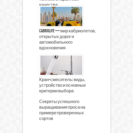
качества
CabrioLife — мир кабриолетов,
открытых дорог и
автомобильного
вдохновения
Кран-смеситель: виды,
устройство и основные
критерии выбора
Секреты успешного
выращивания проса на
примере проверенных
сортов