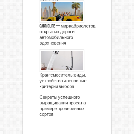
качества
CabrioLife — мир кабриолетов,
открытых дорог и
автомобильного
вдохновения
Кран-смеситель: виды,
устройство и основные
критерии выбора
Секреты успешного
выращивания проса на
примере проверенных
сортов