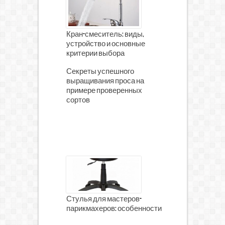
Кран-смеситель: виды,
устройство и основные
критерии выбора
Секреты успешного
выращивания проса на
примере проверенных
сортов
Стулья для мастеров-
парикмахеров: особенности