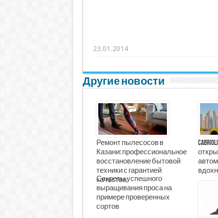
23.01.2014
Другие новости
Ремонт пылесосов в
Cabrio
Казани: профессиональное
откры
восстановление бытовой
автом
техники с гарантией
вдохн
Секреты успешного
качества
выращивания проса на
примере проверенных
сортов