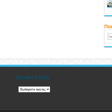
Пои
Архив статей
Архив
статей