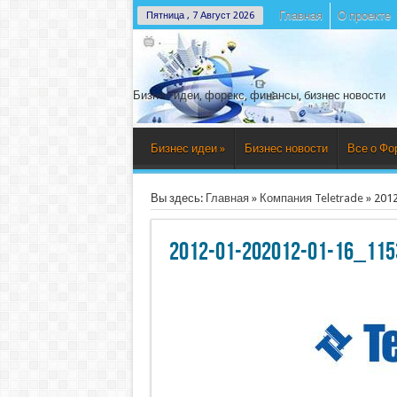
Главная
О проекте
Пятница , 7 Август 2026
Бизнес идеи, форекс, финансы, бизнес новости
Бизнес идеи
»
Бизнес новости
Все о Фо
Вы здесь:
Главная
»
Компания Teletrade
»
201
2012-01-202012-01-16_115