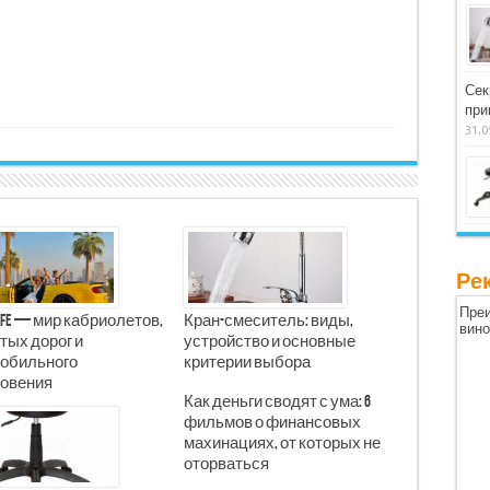
Сек
при
31.0
Ре
Преи
Life — мир кабриолетов,
Кран-смеситель: виды,
вин
тых дорог и
устройство и основные
обильного
критерии выбора
овения
Как деньги сводят с ума: 6
фильмов о финансовых
махинациях, от которых не
оторваться