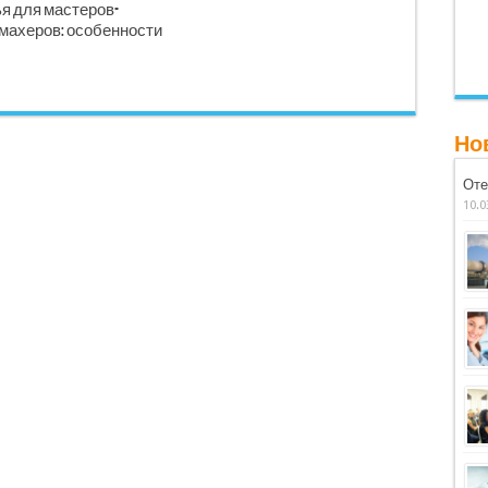
я для мастеров-
махеров: особенности
Но
Оте
10.0