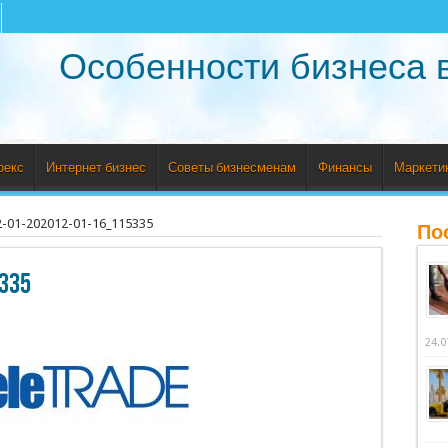
Особенности бизнеса 
рекс
Интернет бизнес
Советы бизнесменам
Финансы
Маркети
2-01-202012-01-16_115335
По
335
24.0