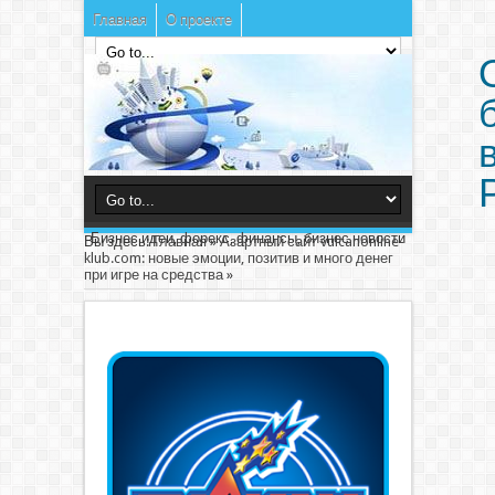
Главная
О проекте
Бизнес идеи, форекс, финансы, бизнес новости
Вы здесь:
Главная
»
Азартный сайт vulcanonline-
klub.com: новые эмоции, позитив и много денег
при игре на средства
»