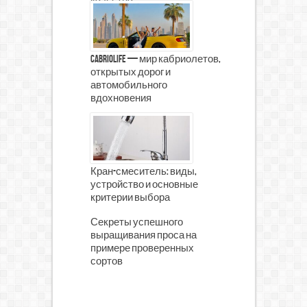
CabrioLife — мир кабриолетов,
открытых дорог и
автомобильного
вдохновения
Кран-смеситель: виды,
устройство и основные
критерии выбора
Секреты успешного
выращивания проса на
примере проверенных
сортов