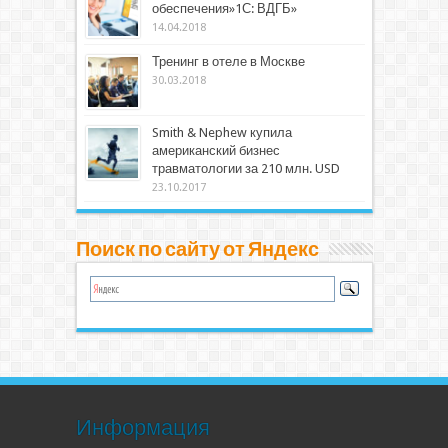
обеспечения»1С: ВДГБ»
14.04.2018
Тренинг в отеле в Москве
30.03.2018
Smith & Nephew купила
американский бизнес
травматологии за 210 млн. USD
23.10.2017
Поиск по сайту от Яндекс
Информация