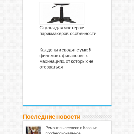
Стулья для мастеров-
парикмахеров: особенности
Как деньги сводят с ума: 6
фильмов о финансовых
махинациях, от которых не
оторваться
Последние новости
Ремонт пылесосов в Казани:
профессиональное