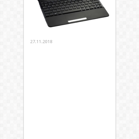
27.11.2018