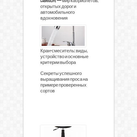
CabrioLife — мир кабриолетов,
открытых дорог и
автомобильного
вдохновения
Кран-смеситель: виды,
устройство и основные
критерии выбора
Секреты успешного
выращивания проса на
примере проверенных
сортов