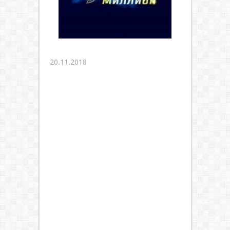
20.11.2018