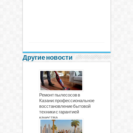
Другие новости
Ремонт пылесосов в
Казани: профессиональное
восстановление бытовой
техники с гарантией
качества