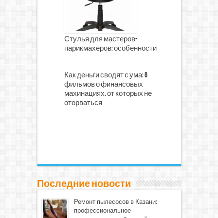
Стулья для мастеров-
парикмахеров: особенности
Как деньги сводят с ума: 6
фильмов о финансовых
махинациях, от которых не
оторваться
Последние новости
Ремонт пылесосов в Казани:
профессиональное