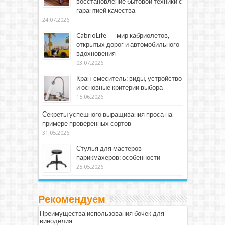
восстановление бытовой техники с
гарантией качества
24.07.2026
CabrioLife — мир кабриолетов,
открытых дорог и автомобильного
вдохновения
03.07.2026
Кран-смеситель: виды, устройство
и основные критерии выбора
15.06.2026
Секреты успешного выращивания проса на
примере проверенных сортов
31.05.2026
Стулья для мастеров-
парикмахеров: особенности
25.05.2026
Рекомендуем
Преимущества использования бочек для
виноделия