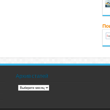
Пои
Архив статей
Архив
статей