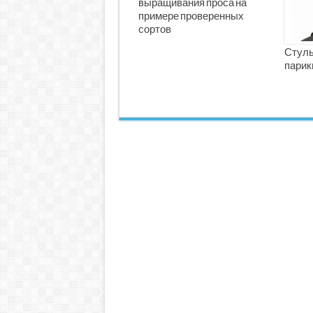
выращивания проса на
примере проверенных
сортов
Стуль
парик