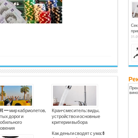
Сек
при
31.0
Ре
Преи
вин
Life — мир кабриолетов,
Кран-смеситель: виды,
тых дорог и
устройство и основные
обильного
критерии выбора
овения
Как деньги сводят с ума: 6