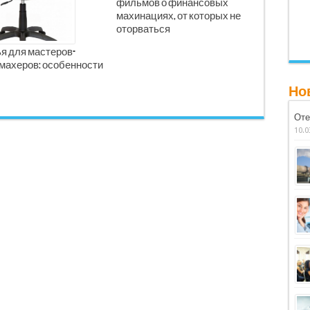
фильмов о финансовых
махинациях, от которых не
оторваться
я для мастеров-
махеров: особенности
Но
Оте
10.0