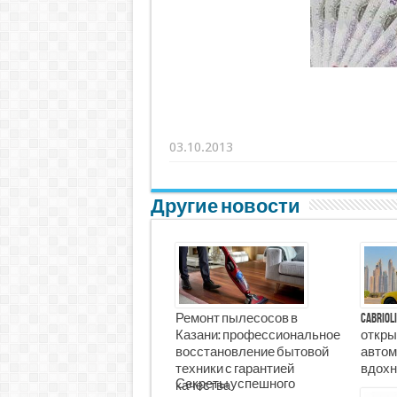
03.10.2013
Другие новости
Ремонт пылесосов в
Cabrio
Казани: профессиональное
откры
восстановление бытовой
автом
техники с гарантией
вдохн
Секреты успешного
качества