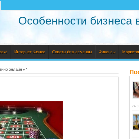
Особенности бизнеса 
рекс
Интернет бизнес
Советы бизнесменам
Финансы
Маркети
зино онлайн
»
1
По
24.0