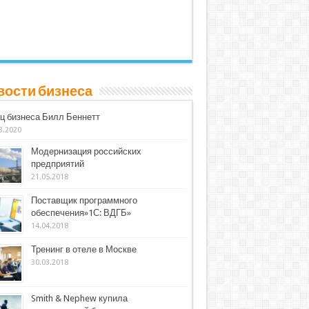
вости бизнеса
ц бизнеса Билл Беннетт
3.2020
Модернизация российских
предприятий
21.05.2018
Поставщик программного
обеспечения»1С: ВДГБ»
14.04.2018
Тренинг в отеле в Москве
30.03.2018
Smith & Nephew купила