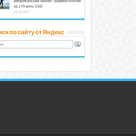
американский бизнес травматологии
за 210 млн. USD
23.10.2017
ск по сайту от Яндекс