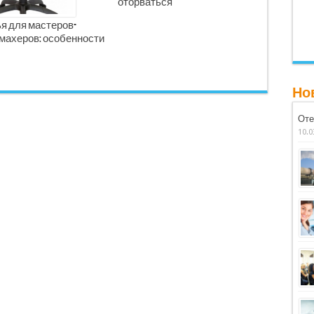
оторваться
я для мастеров-
махеров: особенности
Но
Оте
10.0