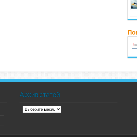
Пои
Архив статей
Архив
статей