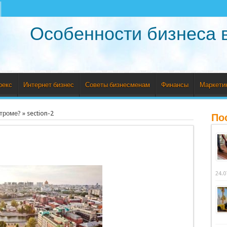
Особенности бизнеса 
рекс
Интернет бизнес
Советы бизнесменам
Финансы
Маркети
строме?
»
section-2
По
24.0