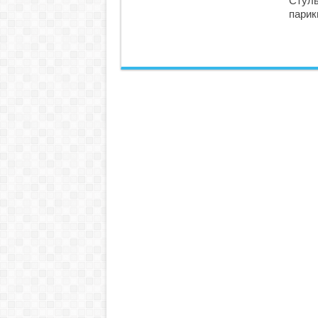
Стуль
парик