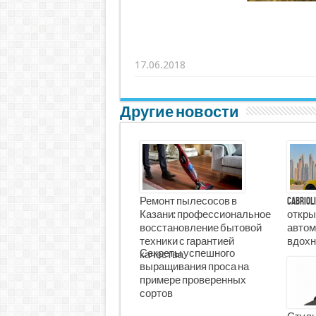
17.06.2018
Другие новости
Ремонт пылесосов в
Cabrio
Казани: профессиональное
откры
восстановление бытовой
автом
техники с гарантией
вдохн
Секреты успешного
качества
выращивания проса на
примере проверенных
сортов