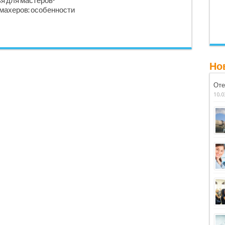
я для мастеров-
махеров: особенности
Но
Оте
10.0