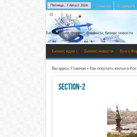
Главная
О проекте
Пятница , 7 Август 2026
Бизнес идеи, форекс, финансы, бизнес новости
Бизнес идеи
»
Бизнес новости
Все о Фо
Вы здесь:
Главная
»
Как покупать жилье в Ко
section-2