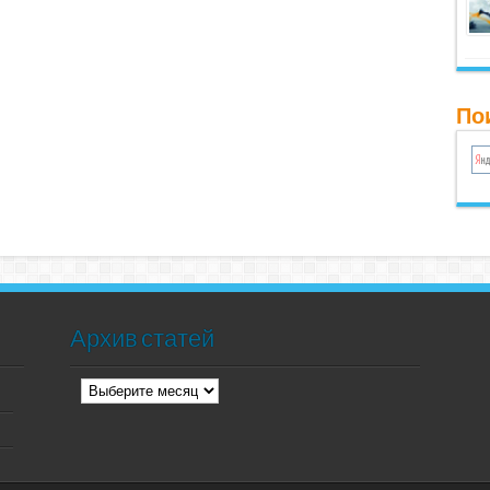
Пои
Архив статей
Архив
статей