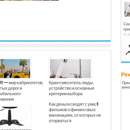
Сек
при
31.0
Ре
Life — мир кабриолетов,
Кран-смеситель: виды,
Преи
вин
тых дорог и
устройство и основные
обильного
критерии выбора
овения
Как деньги сводят с ума: 6
фильмов о финансовых
махинациях, от которых не
оторваться