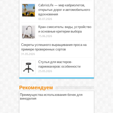
CabrioLife — мир кабриолетов,
открытых дорог и автомобильного
вдохновения
03.07.2026
Кран-смеситель: виды, устройство
и основные критерии выбора
15.06.2026
Секреты успешного выращивания проса на
примере проверенных сортов
31.05.2026
Стулья для мастеров-
парикмахеров: особенности
25.05.2026
Рекомендуем
Преимущества использования бочек для
виноделия