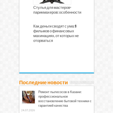
Стулья для мастеров-
парикмахеров: особенности
Как деньги сводят с ума: 6
фильмов о финансовых
махинациях, от которых не
оторваться
Последние новости
Ремонт пылесосов в Казани:
профессиональное
восстановление бытовой техники с
гарантией качества
24.07.2026