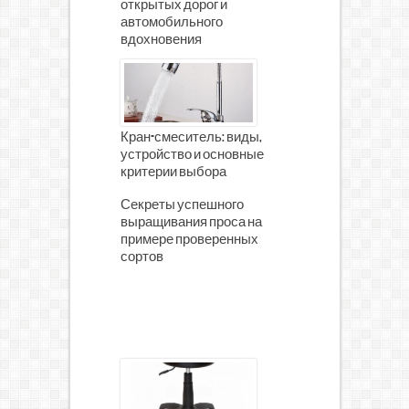
открытых дорог и
автомобильного
вдохновения
Кран-смеситель: виды,
устройство и основные
критерии выбора
Секреты успешного
выращивания проса на
примере проверенных
сортов