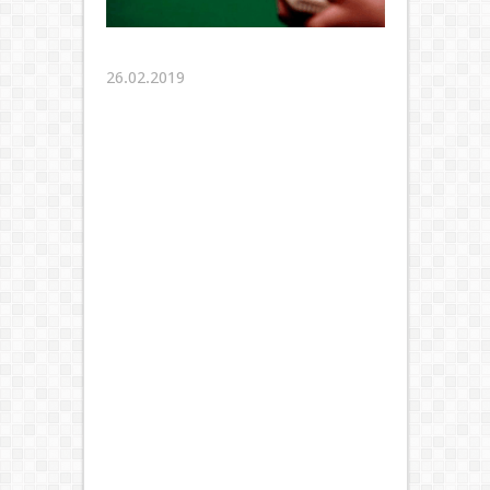
26.02.2019