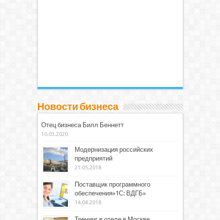
Новости бизнеса
Отец бизнеса Билл Беннетт
10.03.2020
Модернизация российских
предприятий
21.05.2018
Поставщик программного
обеспечения»1С: ВДГБ»
14.04.2018
Тренинг в отеле в Москве