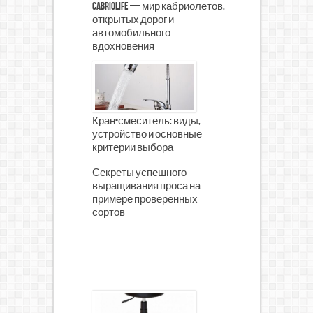
CabrioLife — мир кабриолетов,
открытых дорог и
автомобильного
вдохновения
Кран-смеситель: виды,
устройство и основные
критерии выбора
Секреты успешного
выращивания проса на
примере проверенных
сортов