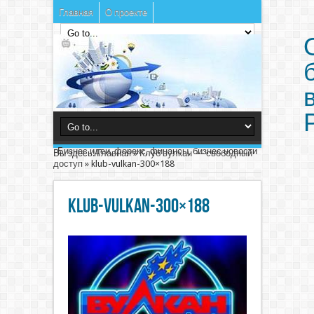
Главная
О проекте
Бизнес идеи, форекс, финансы, бизнес новости
Вы здесь:
Главная
»
Клуб вулкан — свободный
доступ
»
klub-vulkan-300×188
klub-vulkan-300×188