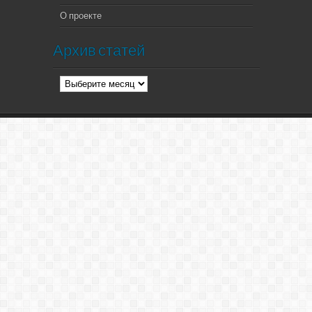
О проекте
Архив статей
Архив
статей