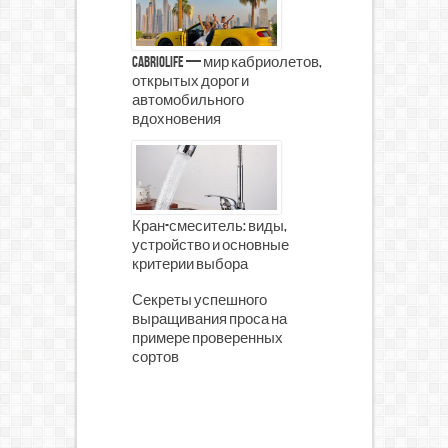
CabrioLife — мир кабриолетов,
открытых дорог и
автомобильного
вдохновения
Кран-смеситель: виды,
устройство и основные
критерии выбора
Секреты успешного
выращивания проса на
примере проверенных
сортов