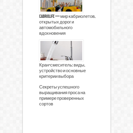
CabrioLife — мир кабриолетов,
открытых дорог и
автомобильного
вдохновения
Кран-смеситель: виды,
устройство и основные
критерии выбора
Секреты успешного
выращивания проса на
примере проверенных
сортов