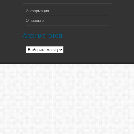
Информация
О проекте
Архив статей
Архив
статей