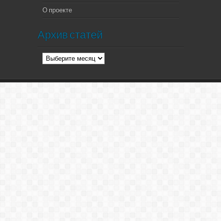
О проекте
Архив статей
Архив
статей