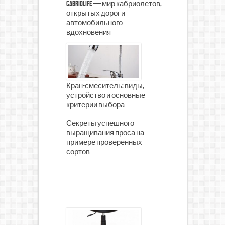
CabrioLife — мир кабриолетов,
открытых дорог и
автомобильного
вдохновения
Кран-смеситель: виды,
устройство и основные
критерии выбора
Секреты успешного
выращивания проса на
примере проверенных
сортов