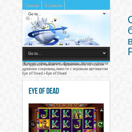
Главная
О проекте
Бизнес идеи, форекс, финансы, бизнес новости
Вы здесь:
Главная
»
Отправляйтесь на поиски
древних сокровищ вместе с игровым автоматом
Eye of Dead
»
Eye of Dead
Eye of Dead