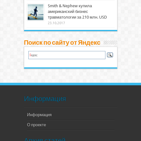
Smith & Nephew купила
американский бизнес
травматологии за 210 млн. USD
23.10.2017
Поиск по сайту от Яндекс
Информация
Информация
О проекте
Архив статей