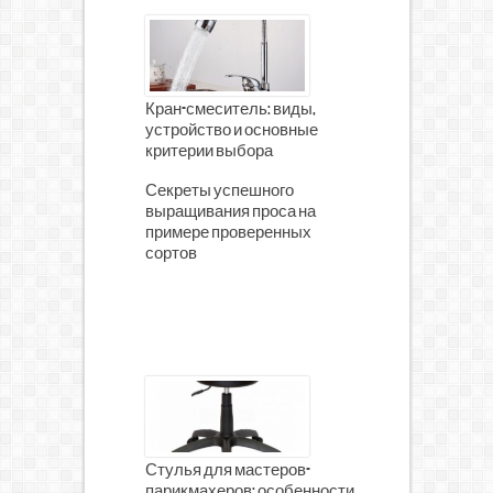
Кран-смеситель: виды,
устройство и основные
критерии выбора
Секреты успешного
выращивания проса на
примере проверенных
сортов
Стулья для мастеров-
парикмахеров: особенности