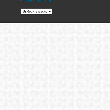
Архив
статей