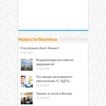
Новости бизнеса
Отец бизнеса Билл Беннетт
10.03.2020
Модернизация российских
предприятий
21.05.2018
Поставщик программного
обеспечения»1С: ВДГБ»
14.04.2018
Тренинг в отеле в Москве
30.03.2018