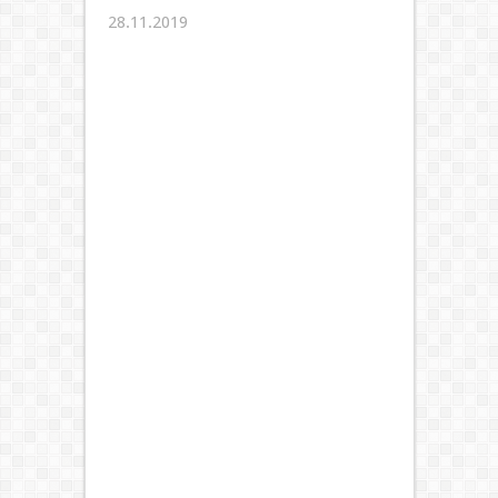
28.11.2019