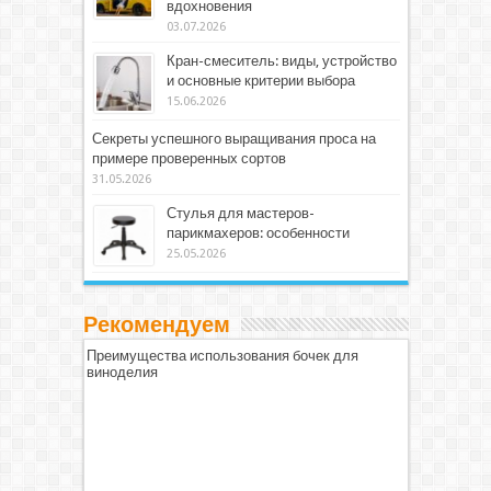
вдохновения
03.07.2026
Кран-смеситель: виды, устройство
и основные критерии выбора
15.06.2026
Секреты успешного выращивания проса на
примере проверенных сортов
31.05.2026
Стулья для мастеров-
парикмахеров: особенности
25.05.2026
Рекомендуем
Преимущества использования бочек для
виноделия