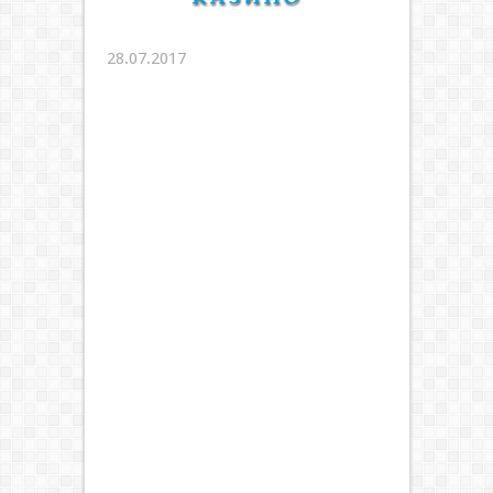
28.07.2017