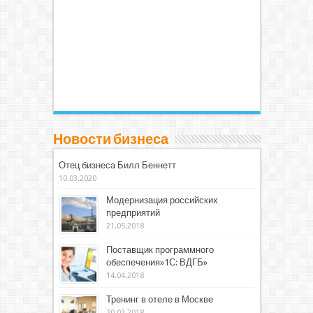
Новости бизнеса
Отец бизнеса Билл Беннетт
10.03.2020
Модернизация российских
предприятий
21.05.2018
Поставщик программного
обеспечения»1С: ВДГБ»
14.04.2018
Тренинг в отеле в Москве
30.03.2018