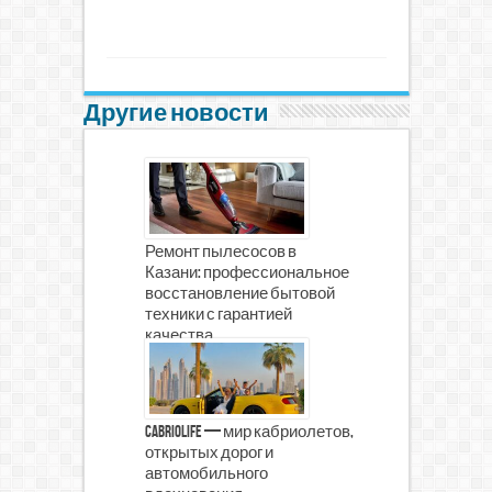
Другие новости
Ремонт пылесосов в
Казани: профессиональное
восстановление бытовой
техники с гарантией
качества
CabrioLife — мир кабриолетов,
открытых дорог и
автомобильного