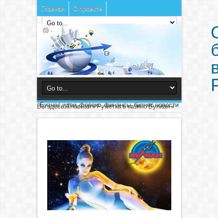
Главная
О проекте
Бизнес идеи, форекс, финансы, бизнес новости
Вы здесь:
Главная
»
Рулетка в казино Вулкан
»