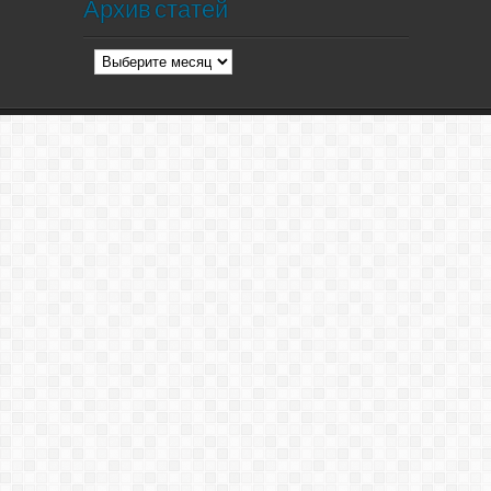
Архив статей
Архив
статей