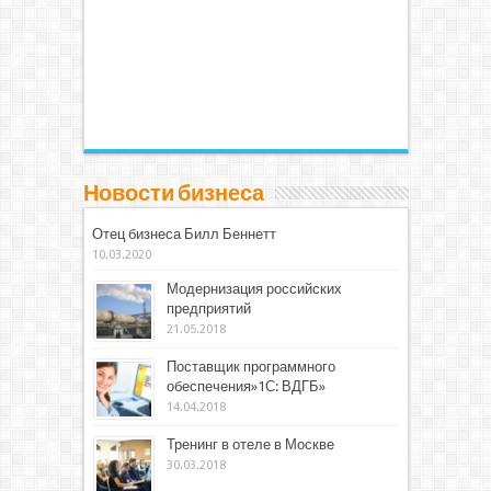
Новости бизнеса
Отец бизнеса Билл Беннетт
10.03.2020
Модернизация российских
предприятий
21.05.2018
Поставщик программного
обеспечения»1С: ВДГБ»
14.04.2018
Тренинг в отеле в Москве
30.03.2018