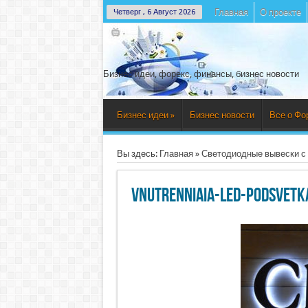
Главная
О проекте
Четверг , 6 Август 2026
Бизнес идеи, форекс, финансы, бизнес новости
Бизнес идеи
»
Бизнес новости
Все о Фо
Вы здесь:
Главная
»
Светодиодные вывески с
vnutrenniaia-led-podsvetk