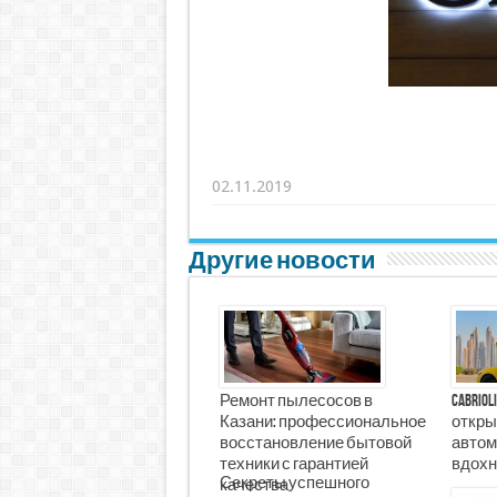
02.11.2019
Другие новости
Ремонт пылесосов в
Cabrio
Казани: профессиональное
откры
восстановление бытовой
автом
техники с гарантией
вдохн
Секреты успешного
качества