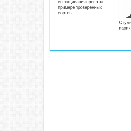
выращивания проса на
примере проверенных
сортов
Стуль
парик