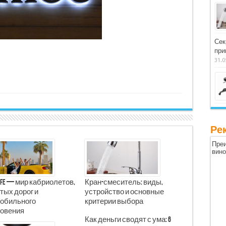
Сек
при
31.0
Ре
Преи
вин
Life — мир кабриолетов,
Кран-смеситель: виды,
тых дорог и
устройство и основные
обильного
критерии выбора
овения
Как деньги сводят с ума: 6