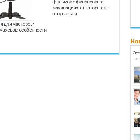
фильмов о финансовых
махинациях, от которых не
оторваться
я для мастеров-
махеров: особенности
Но
Оте
10.0