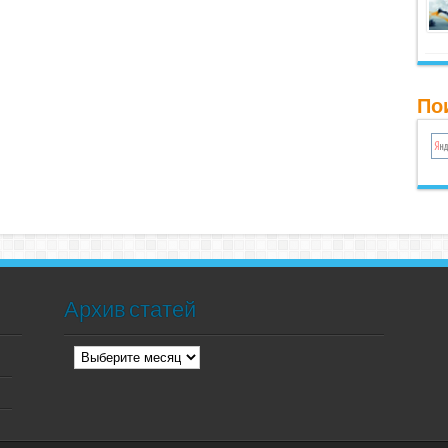
Пои
Архив статей
Архив
статей