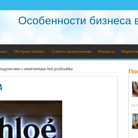
Особенности бизнеса 
рекс
Интернет бизнес
Советы бизнесменам
Финансы
Маркети
 надписями
»
vnutrenniaia-led-podsvetka
По
a
24.0